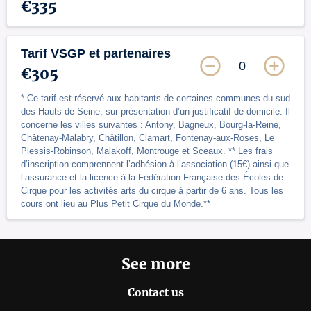
€335
Tarif VSGP et partenaires
0
€305
* Ce tarif est réservé aux habitants de certaines communes du sud
des Hauts-de-Seine, sur présentation d’un justificatif de domicile. Il
concerne les villes suivantes : Antony, Bagneux, Bourg-la-Reine,
Châtenay-Malabry, Châtillon, Clamart, Fontenay-aux-Roses, Le
Plessis-Robinson, Malakoff, Montrouge et Sceaux. ** Les frais
d’inscription comprennent l’adhésion à l’association (15€) ainsi que
l’assurance et la licence à la Fédération Française des Écoles de
Cirque pour les activités arts du cirque à partir de 6 ans. Tous les
cours ont lieu au Plus Petit Cirque du Monde.**
See more
Contact us