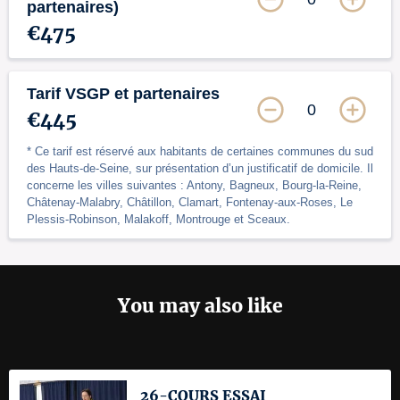
partenaires)
€475
Tarif VSGP et partenaires
0
€445
* Ce tarif est réservé aux habitants de certaines communes du sud
des Hauts-de-Seine, sur présentation d’un justificatif de domicile. Il
concerne les villes suivantes : Antony, Bagneux, Bourg-la-Reine,
Châtenay-Malabry, Châtillon, Clamart, Fontenay-aux-Roses, Le
Plessis-Robinson, Malakoff, Montrouge et Sceaux.
You may also like
26-COURS ESSAI