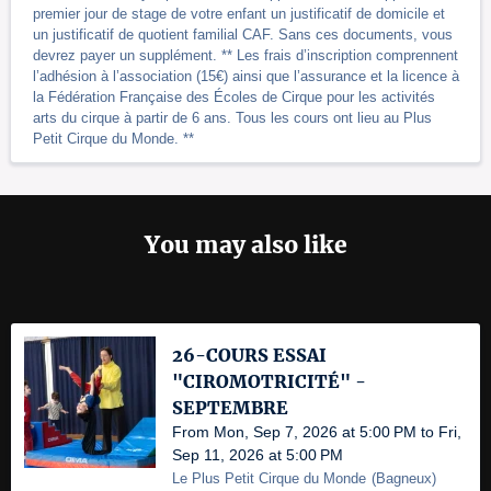
premier jour de stage de votre enfant un justificatif de domicile et
un justificatif de quotient familial CAF. Sans ces documents, vous
devrez payer un supplément. ** Les frais d’inscription comprennent
l’adhésion à l’association (15€) ainsi que l’assurance et la licence à
la Fédération Française des Écoles de Cirque pour les activités
arts du cirque à partir de 6 ans. Tous les cours ont lieu au Plus
Petit Cirque du Monde. **
You may also like
26-COURS ESSAI
"CIROMOTRICITÉ" -
SEPTEMBRE
From Mon, Sep 7, 2026 at 5:00 PM to Fri,
Sep 11, 2026 at 5:00 PM
Le Plus Petit Cirque du Monde
(
Bagneux
)